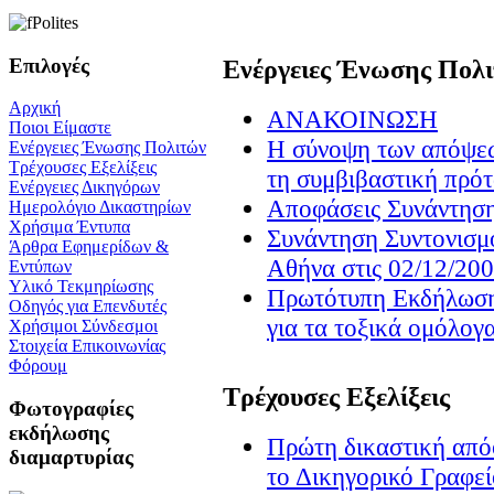
Επιλογές
Ενέργειες Ένωσης Πολ
Αρχική
ΑΝΑΚΟΙΝΩΣΗ
Ποιοι Είμαστε
H σύνοψη των απόψεω
Ενέργειες Ένωσης Πολιτών
Τρέχουσες Εξελίξεις
τη συμβιβαστική πρ
Ενέργειες Δικηγόρων
Αποφάσεις Συνάντηση
Ημερολόγιο Δικαστηρίων
Χρήσιμα Έντυπα
Συνάντηση Συντονισμ
Άρθρα Εφημερίδων &
Αθήνα στις 02/12/20
Εντύπων
Υλικό Τεκμηρίωσης
Πρωτότυπη Εκδήλωση 
Οδηγός για Επενδυτές
για τα τοξικά ομόλογ
Χρήσιμοι Σύνδεσμοι
Στοιχεία Επικοινωνίας
Φόρουμ
Τρέχουσες Εξελίξεις
Φωτογραφίες
εκδήλωσης
Πρώτη δικαστική α
διαμαρτυρίας
το Δικηγορικό Γραφε