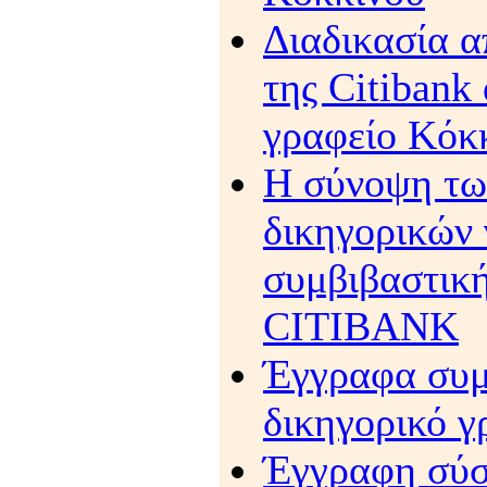
Διαδικασία 
της Citibank
γραφείο Κόκ
H σύνοψη τω
δικηγορικών 
συμβιβαστικ
CITIBANK
Έγγραφα συμ
δικηγορικό 
Έγγραφη σύσ