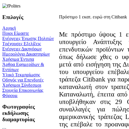
Επιλογές
Πρόστιμο 1 εκατ. ευρώ στη Citibank
Αρχική
Με πρόστιμο ύψους 1 ε
Ποιοι Είμαστε
Ενέργειες Ένωσης Πολιτών
υπουργείο Ανάπτυξης
Τρέχουσες Εξελίξεις
επενδυτικών προϊόντων 
Ενέργειες Δικηγόρων
Ημερολόγιο Δικαστηρίων
όπως δήλωσε χθες ο υφυ
Χρήσιμα Έντυπα
μετά από εισήγηση της 
Άρθρα Εφημερίδων &
Εντύπων
του υπουργείου επέβαλ
Υλικό Τεκμηρίωσης
τράπεζα Citibank για παρ
Οδηγός για Επενδυτές
Χρήσιμοι Σύνδεσμοι
καταναλωτή στον τραπεζ
Στοιχεία Επικοινωνίας
Καταναλωτή, έπειτα από
Φόρουμ
υποβλήθηκαν στις 29 
Φωτογραφίες
συναλλαγές για πώλη
εκδήλωσης
αμερικανικής τράπεζας 
διαμαρτυρίας
της επέβαλε το προαναφ