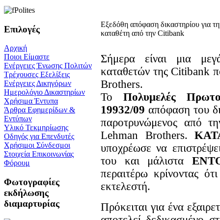
Εξεδόθη απόφαση δικαστηρίου για τ
Επιλογές
καταθέτη από την Citibank
Αρχική
Σήμερα είναι μια με
Ποιοι Είμαστε
Ενέργειες Ένωσης Πολιτών
καταθετών της Citibank 
Τρέχουσες Εξελίξεις
Brothers.
Ενέργειες Δικηγόρων
Ημερολόγιο Δικαστηρίων
To
Πολυμελές Πρωτο
Χρήσιμα Έντυπα
19932/09
απόφαση του δι
Άρθρα Εφημερίδων &
Εντύπων
παροτρυνώμενος από τη
Υλικό Τεκμηρίωσης
Lehman Brothers.
ΚΑΤ
Οδηγός για Επενδυτές
Χρήσιμοι Σύνδεσμοι
υποχρέωσε να επιστρέψε
Στοιχεία Επικοινωνίας
του και μάλιστα
ΕΝΤ
Φόρουμ
περαιτέρω κρίνοντας ότ
Φωτογραφίες
εκτελεστή.
εκδήλωσης
διαμαρτυρίας
Πρόκειται για ένα εξαιρε
αποτελεί δεδικασμένο σ