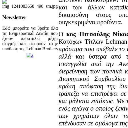
και των άλλων καταθ
δικαιοσύνη στους οπ
Newsletter
συγκεκριμένα προϊόντα.
Εδώ μπορείτε να βρείτε όλα
Ο
κος Πιτσούλης Νίκος
τα Ενημερωτικά Δελτία που
έχουν αποσταλεί μέχρι
Κατόχων Τίτλων Lehman
στιγμής και αφορούν στην
πρόστιμα που υπέβαλε το 
υπόθεση της Lehman Brothers
αλλά και ύστερα από τ
Εισαγγελία από την Ανε
διερεύνηση των ποινικά
Διοικητικού Συμβουλίου
πρώτη απόφαση της δικα
τράπεζα να επιστρέψει σε
και μάλιστα εντόκως. Με τ
ενός αγώνα ο οποίος ξεκίν
των χρημάτων όλων τω
επένδυσαν σε ομόλογα της