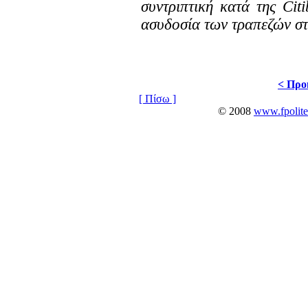
συντριπτική κατά της Cit
ασυδοσία των τραπεζών σ
< Προ
[ Πίσω ]
© 2008
www.fpolite